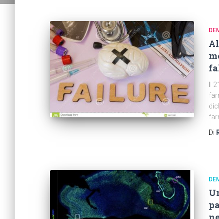
DE
Al
mo
fa
Il 
far
dic
far
Di
DE
Un
pa
ne