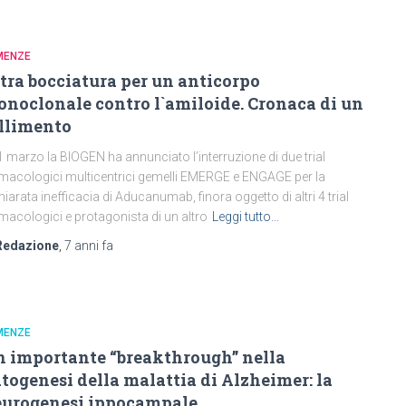
MENZE
tra bocciatura per un anticorpo
noclonale contro l`amiloide. Cronaca di un
llimento
21 marzo la BIOGEN ha annunciato l’interruzione di due trial
macologici multicentrici gemelli EMERGE e ENGAGE per la
hiarata inefficacia di Aducanumab, finora oggetto di altri 4 trial
macologici e protagonista di un altro
Leggi tutto…
Redazione
,
7 anni
fa
MENZE
 importante “breakthrough” nella
togenesi della malattia di Alzheimer: la
urogenesi ippocampale