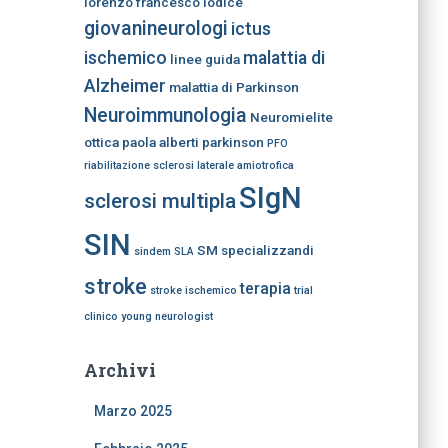
lorenzo
francesco iodice
giovanineurologi
ictus
ischemico
malattia di
linee guida
Alzheimer
malattia di Parkinson
Neuroimmunologia
Neuromielite
ottica
paola alberti
parkinson
PFO
riabilitazione
sclerosi laterale amiotrofica
SIgN
sclerosi multipla
SIN
SM
specializzandi
sindem
SLA
stroke
terapia
stroke ischemico
trial
clinico
young neurologist
Archivi
Marzo 2025