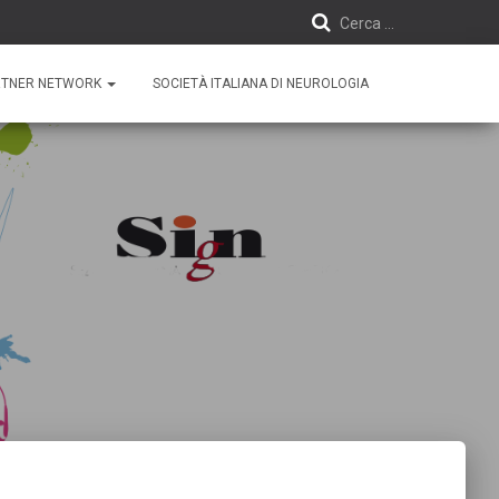
Cerca …
R
i
RTNER NETWORK
SOCIETÀ ITALIANA DI NEUROLOGIA
c
e
r
c
a
p
e
r
: