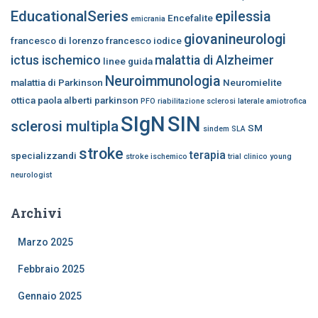
EducationalSeries
epilessia
Encefalite
emicrania
giovanineurologi
francesco di lorenzo
francesco iodice
ictus ischemico
malattia di Alzheimer
linee guida
Neuroimmunologia
malattia di Parkinson
Neuromielite
ottica
paola alberti
parkinson
PFO
riabilitazione
sclerosi laterale amiotrofica
SIgN
SIN
sclerosi multipla
SM
sindem
SLA
stroke
terapia
specializzandi
stroke ischemico
trial clinico
young
neurologist
Archivi
Marzo 2025
Febbraio 2025
Gennaio 2025