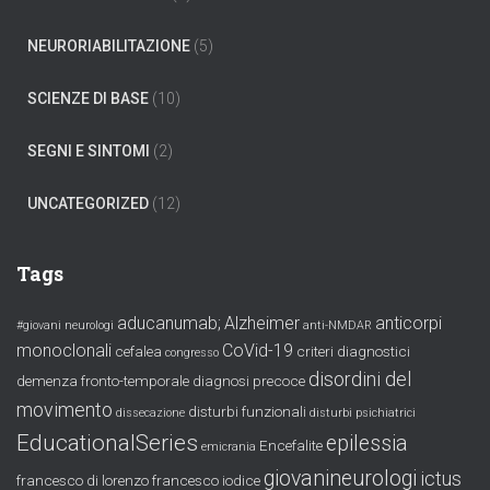
NEURORIABILITAZIONE
(5)
SCIENZE DI BASE
(10)
SEGNI E SINTOMI
(2)
UNCATEGORIZED
(12)
Tags
aducanumab;
Alzheimer
anticorpi
#giovani neurologi
anti-NMDAR
monoclonali
CoVid-19
cefalea
criteri diagnostici
congresso
disordini del
demenza fronto-temporale
diagnosi precoce
movimento
disturbi funzionali
dissecazione
disturbi psichiatrici
EducationalSeries
epilessia
Encefalite
emicrania
giovanineurologi
ictus
francesco di lorenzo
francesco iodice