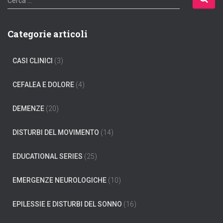
Cerca …
i
c
e
Categorie articoli
r
c
CASI CLINICI
(3)
a
p
e
CEFALEA E DOLORE
(4)
r
:
DEMENZE
(20)
DISTURBI DEL MOVIMENTO
(14)
EDUCATIONAL SERIES
(25)
EMERGENZE NEUROLOGICHE
(10)
EPILESSIE E DISTURBI DEL SONNO
(16)