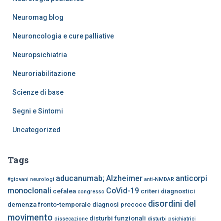
Neuromag blog
Neuroncologia e cure palliative
Neuropsichiatria
Neuroriabilitazione
Scienze di base
Segni e Sintomi
Uncategorized
Tags
aducanumab;
Alzheimer
anticorpi
#giovani neurologi
anti-NMDAR
monoclonali
CoVid-19
cefalea
criteri diagnostici
congresso
disordini del
demenza fronto-temporale
diagnosi precoce
movimento
disturbi funzionali
dissecazione
disturbi psichiatrici