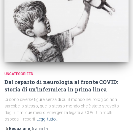
UNCATEGORIZED
Dal reparto di neurologia al fronte COVID:
storia di un’infermiera in prima linea
Ci sono diverse figure senza di cui il mondo neurologico non
sarebbe lo stesso, quello stesso mondo che è stato stravolto
dagli ultimi due mesi di emergenza legata al COVID. In molti
ospedali i reparti
Leggi tutto…
Di
Redazione
,
6 anni
fa