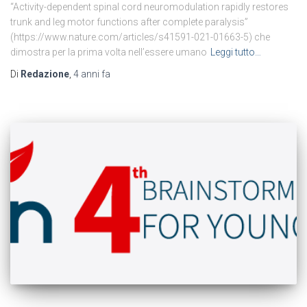
“Activity-dependent spinal cord neuromodulation rapidly restores
trunk and leg motor functions after complete paralysis”
(https://www.nature.com/articles/s41591-021-01663-5) che
dimostra per la prima volta nell’essere umano
Leggi tutto…
Di
Redazione
,
4 anni
fa