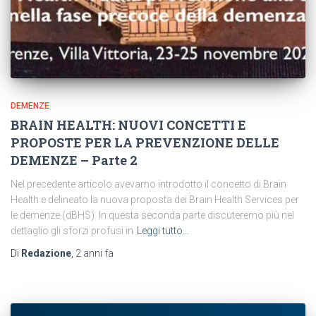
DEMENZE
BRAIN HEALTH: NUOVI CONCETTI E
PROPOSTE PER LA PREVENZIONE DELLE
DEMENZE – Parte 2
Nel precedente articolo avevamo introdotto il concetto di Brain
Health e delineato la nuova proposta dei Brain Health Services per
le demenze (dBHS). In questa seconda parte discuteremo più nel
dettaglio gli sforzi profusi in
Leggi tutto…
Di
Redazione
,
2 anni
fa