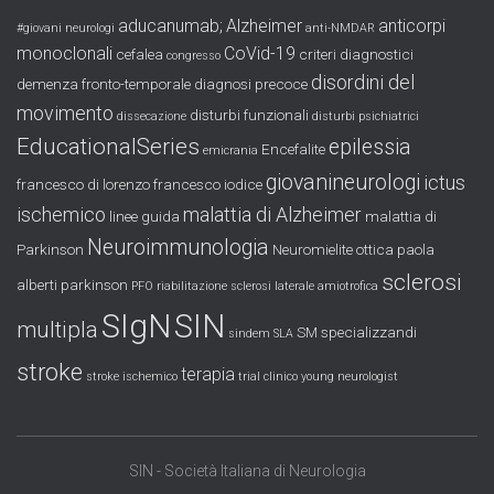
aducanumab;
Alzheimer
anticorpi
#giovani neurologi
anti-NMDAR
monoclonali
CoVid-19
cefalea
criteri diagnostici
congresso
disordini del
demenza fronto-temporale
diagnosi precoce
movimento
disturbi funzionali
dissecazione
disturbi psichiatrici
EducationalSeries
epilessia
Encefalite
emicrania
giovanineurologi
ictus
francesco di lorenzo
francesco iodice
ischemico
malattia di Alzheimer
linee guida
malattia di
Neuroimmunologia
Parkinson
Neuromielite ottica
paola
sclerosi
alberti
parkinson
PFO
riabilitazione
sclerosi laterale amiotrofica
SIgN
SIN
multipla
SM
specializzandi
sindem
SLA
stroke
terapia
stroke ischemico
trial clinico
young neurologist
SIN - Società Italiana di Neurologia