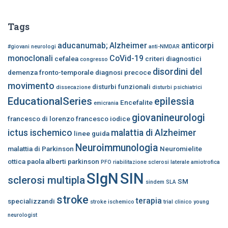
Tags
aducanumab;
Alzheimer
anticorpi
#giovani neurologi
anti-NMDAR
monoclonali
CoVid-19
cefalea
criteri diagnostici
congresso
disordini del
demenza fronto-temporale
diagnosi precoce
movimento
disturbi funzionali
dissecazione
disturbi psichiatrici
EducationalSeries
epilessia
Encefalite
emicrania
giovanineurologi
francesco di lorenzo
francesco iodice
ictus ischemico
malattia di Alzheimer
linee guida
Neuroimmunologia
malattia di Parkinson
Neuromielite
ottica
paola alberti
parkinson
PFO
riabilitazione
sclerosi laterale amiotrofica
SIgN
SIN
sclerosi multipla
SM
sindem
SLA
stroke
terapia
specializzandi
stroke ischemico
trial clinico
young
neurologist