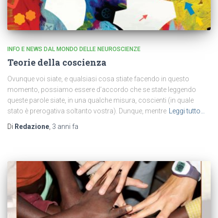
INFO E NEWS DAL MONDO DELLE NEUROSCIENZE
Teorie della coscienza
Ovunque voi siate, e qualsiasi cosa stiate facendo in questo
momento, possiamo essere d’accordo che se state leggendo
queste parole siate, in una qualche misura, coscienti (in quale
stato è prerogativa soltanto vostra). Dunque, mentre
Leggi tutto…
Di
Redazione
,
3 anni
fa