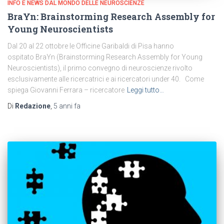
INFO E NEWS DAL MONDO DELLE NEUROSCIENZE
BraYn: Brainstorming Research Assembly for
Young Neuroscientists
Dal 20 al 22 ottobre le Officine Garibaldi di Pisa hanno
ospitato BraYn (Brainstorming Research Assembly for Young
Neuroscientists), il primo convegno di neuroscienze rivolto
esclusivamente alle ricercatrici e ai ricercatori under 40. Come
spiega Giovanni Ferrara – ricercatore
Leggi tutto…
Di
Redazione
,
5 anni
fa