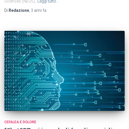
Sciences (NEUS),
Leggi tutto…
Di
Redazione
,
3 anni
fa
CEFALEA E DOLORE