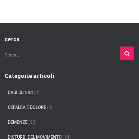
cerca
R
Cerca …
i
c
e
Categorie articoli
r
c
CASI CLINICI
(3)
a
p
e
CEFALEA E DOLORE
(4)
r
:
DEMENZE
(20)
DISTURBI DEL MOVIMENTO
(14)