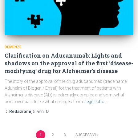
DEMENZE
Clarification on Aducanumab: Lights and
shadows on the approval of the first ‘disease-
modifying’ drug for Alzheimer’s disease
The story of the approval of the drug aducanumab (trade name
Aduhelm of Biogen / Ensai) for the treatment of patients with
Alzheimer’s disease (AD) is extremely complex and somewhat
controversial. Unlike what emerges from
Leggi tutto…
Di
Redazione
,
5 anni
fa
1
2
3
SUCCESSIVI