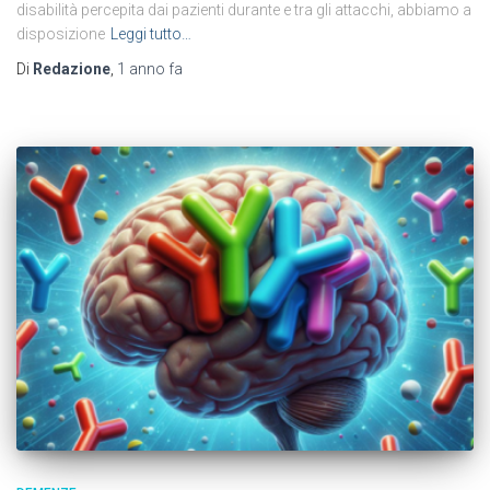
disabilità percepita dai pazienti durante e tra gli attacchi, abbiamo a
disposizione
Leggi tutto…
Di
Redazione
,
1 anno
fa