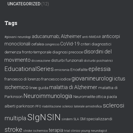
UNCATEGORIZED
(12)
Tags
aducanumab;
Alzheimer
anticorpi
#giovani neurologi
anti-NMDAR
monoclonali
CoVid-19
cefalea
criteri diagnostici
congresso
disordini del
demenza fronto-temporale
diagnosi precoce
movimento
disturbi funzionali
dissecazione
disturbi psichiatrici
EducationalSeries
epilessia
Encefalite
emicrania
giovanineurologi
ictus
francesco di lorenzo
francesco iodice
ischemico
malattia di Alzheimer
linee guida
malattia di
Neuroimmunologia
Parkinson
Neuromielite ottica
paola
sclerosi
alberti
parkinson
PFO
riabilitazione
sclerosi laterale amiotrofica
SIgN
SIN
multipla
SM
specializzandi
sindem
SLA
stroke
terapia
stroke ischemico
trial clinico
young neurologist