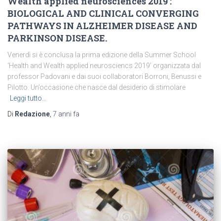
Wealth applied neurosciences 2019’:
BIOLOGICAL AND CLINICAL CONVERGING
PATHWAYS IN ALZHEIMER DISEASE AND
PARKINSON DISEASE.
Venerdì si è conclusa la prima edizione della Summer School
‘Health and Wealth applied neurosciencs 2019’ organizzata dal
professor Padovani e dai suoi collaboratori Borroni, Benussi e
Pilotto. Un’occasione che nasce dal desiderio di stimolare
Leggi tutto…
Di
Redazione
,
7 anni
fa