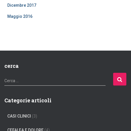
Dicembre 2017
Maggio 2016
cerca
R
Cerca …
i
c
e
Categorie articoli
r
c
CASI CLINICI
(3)
a
p
e
CEFALEA E DOLORE
(4)