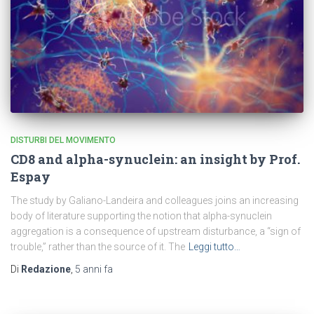
DISTURBI DEL MOVIMENTO
CD8 and alpha-synuclein: an insight by Prof.
Espay
The study by Galiano-Landeira and colleagues joins an increasing
body of literature supporting the notion that alpha-synuclein
aggregation is a consequence of upstream disturbance, a “sign of
trouble,” rather than the source of it. The
Leggi tutto…
Di
Redazione
,
5 anni
fa