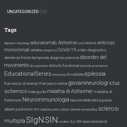
UNCATEGORIZED
(12)
Tags
aducanumab;
Alzheimer
anticorpi
#giovani neurologi
anti-NMDAR
monoclonali
CoVid-19
cefalea
criteri diagnostici
congresso
disordini del
demenza fronto-temporale
diagnosi precoce
movimento
disturbi funzionali
dissecazione
disturbi psichiatrici
EducationalSeries
epilessia
Encefalite
emicrania
giovanineurologi
ictus
francesco di lorenzo
francesco iodice
ischemico
malattia di Alzheimer
linee guida
malattia di
Neuroimmunologia
Parkinson
Neuromielite ottica
paola
sclerosi
alberti
parkinson
PFO
riabilitazione
sclerosi laterale amiotrofica
SIgN
SIN
multipla
SM
specializzandi
sindem
SLA