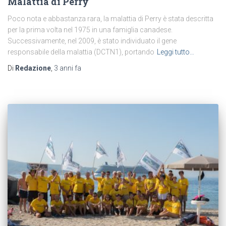
Malattia di Perry
Poco nota e abbastanza rara, la malattia di Perry è stata descritta
per la prima volta nel 1975 in una famiglia canadese.
Successivamente, nel 2009, è stato individuato il gene
responsabile della malattia (DCTN1), portando
Leggi tutto…
Di
Redazione
,
3 anni
fa