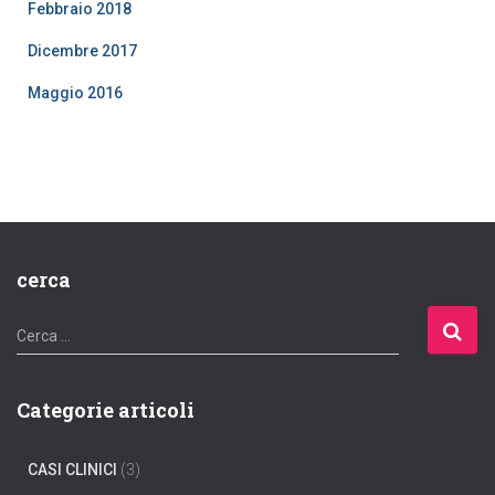
Febbraio 2018
Dicembre 2017
Maggio 2016
cerca
R
Cerca …
i
c
e
Categorie articoli
r
c
CASI CLINICI
(3)
a