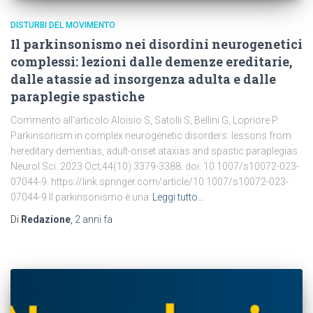
DISTURBI DEL MOVIMENTO
Il parkinsonismo nei disordini neurogenetici
complessi: lezioni dalle demenze ereditarie,
dalle atassie ad insorgenza adulta e dalle
paraplegie spastiche
Commento all’articolo Aloisio S, Satolli S, Bellini G, Lopriore P.
Parkinsonism in complex neurogenetic disorders: lessons from
hereditary dementias, adult-onset ataxias and spastic paraplegias.
Neurol Sci. 2023 Oct;44(10):3379-3388. doi: 10.1007/s10072-023-
07044-9. https://link.springer.com/article/10.1007/s10072-023-
07044-9 Il parkinsonismo è una
Leggi tutto…
Di
Redazione
,
2 anni
fa