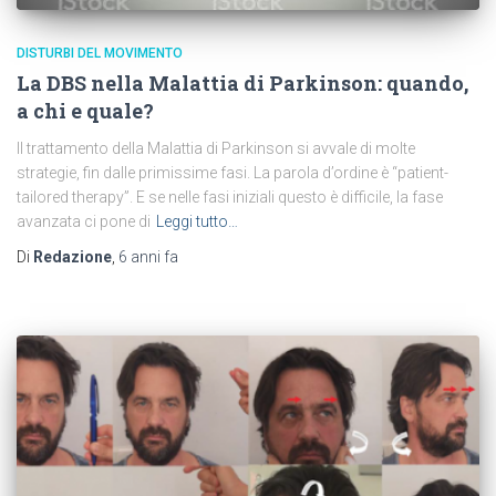
DISTURBI DEL MOVIMENTO
La DBS nella Malattia di Parkinson: quando,
a chi e quale?
Il trattamento della Malattia di Parkinson si avvale di molte
strategie, fin dalle primissime fasi. La parola d’ordine è “patient-
tailored therapy”. E se nelle fasi iniziali questo è difficile, la fase
avanzata ci pone di
Leggi tutto…
Di
Redazione
,
6 anni
fa