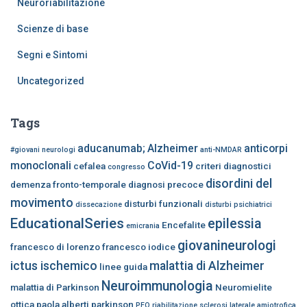
Neuroriabilitazione
Scienze di base
Segni e Sintomi
Uncategorized
Tags
aducanumab;
Alzheimer
anticorpi
#giovani neurologi
anti-NMDAR
monoclonali
CoVid-19
cefalea
criteri diagnostici
congresso
disordini del
demenza fronto-temporale
diagnosi precoce
movimento
disturbi funzionali
dissecazione
disturbi psichiatrici
EducationalSeries
epilessia
Encefalite
emicrania
giovanineurologi
francesco di lorenzo
francesco iodice
ictus ischemico
malattia di Alzheimer
linee guida
Neuroimmunologia
malattia di Parkinson
Neuromielite
ottica
paola alberti
parkinson
PFO
riabilitazione
sclerosi laterale amiotrofica