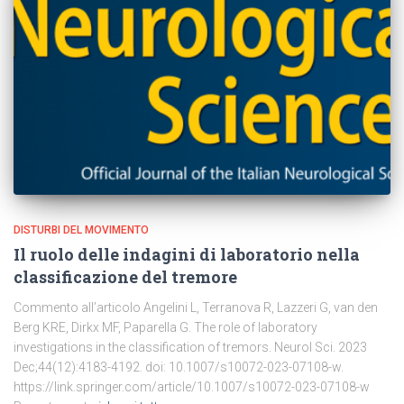
DISTURBI DEL MOVIMENTO
Il ruolo delle indagini di laboratorio nella
classificazione del tremore
Commento all’articolo Angelini L, Terranova R, Lazzeri G, van den
Berg KRE, Dirkx MF, Paparella G. The role of laboratory
investigations in the classification of tremors. Neurol Sci. 2023
Dec;44(12):4183-4192. doi: 10.1007/s10072-023-07108-w.
https://link.springer.com/article/10.1007/s10072-023-07108-w