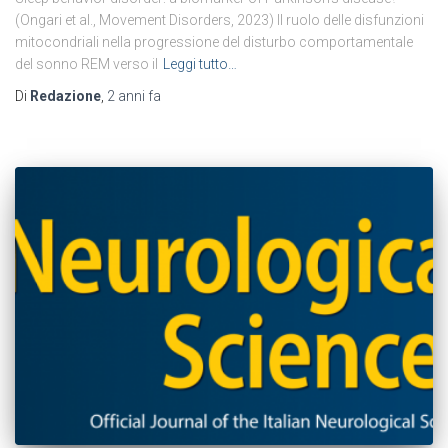
(Ongari et al., Movement Disorders, 2023) Il ruolo delle disfunzioni
mitocondriali nella progressione del disturbo comportamentale
del sonno REM verso il
Leggi tutto…
Di
Redazione
,
2 anni
fa