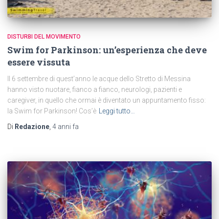
DISTURBI DEL MOVIMENTO
Swim for Parkinson: un’esperienza che deve
essere vissuta
Il 6 settembre di quest’anno le acque dello Stretto di Messina
hanno visto nuotare, fianco a fianco, neurologi, pazienti e
caregiver, in quello che ormai è diventato un appuntamento fisso:
la Swim for Parkinson! Cos’è
Leggi tutto…
Di
Redazione
,
4 anni
fa