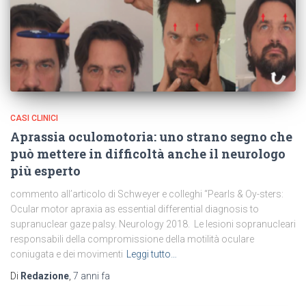
CASI CLINICI
Aprassia oculomotoria: uno strano segno che
può mettere in difficoltà anche il neurologo
più esperto
commento all’articolo di Schweyer e colleghi “Pearls & Oy-sters:
Ocular motor apraxia as essential differential diagnosis to
supranuclear gaze palsy. Neurology 2018. Le lesioni sopranucleari
responsabili della compromissione della motilità oculare
coniugata e dei movimenti
Leggi tutto…
Di
Redazione
,
7 anni
fa