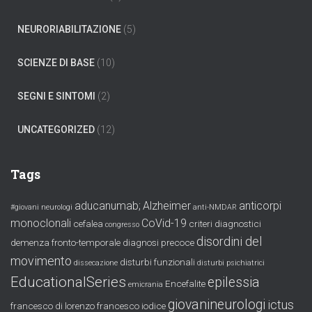
NEURORIABILITAZIONE
(5)
SCIENZE DI BASE
(10)
SEGNI E SINTOMI
(2)
UNCATEGORIZED
(12)
Tags
aducanumab;
Alzheimer
anticorpi
#giovani neurologi
anti-NMDAR
monoclonali
CoVid-19
cefalea
criteri diagnostici
congresso
disordini del
demenza fronto-temporale
diagnosi precoce
movimento
disturbi funzionali
dissecazione
disturbi psichiatrici
EducationalSeries
epilessia
Encefalite
emicrania
giovanineurologi
ictus
francesco di lorenzo
francesco iodice