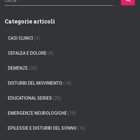
Cerca …
i
c
e
Categorie articoli
r
c
CASI CLINICI
(3)
a
p
e
CEFALEA E DOLORE
(4)
r
:
DEMENZE
(20)
DISTURBI DEL MOVIMENTO
(14)
EDUCATIONAL SERIES
(25)
EMERGENZE NEUROLOGICHE
(10)
EPILESSIE E DISTURBI DEL SONNO
(16)