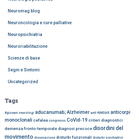
Neuromag blog
Neuroncologia e cure palliative
Neuropsichiatria
Neuroriabilitazione
Scienze di base
Segni e Sintomi
Uncategorized
Tags
aducanumab;
Alzheimer
anticorpi
#giovani neurologi
anti-NMDAR
monoclonali
CoVid-19
cefalea
criteri diagnostici
congresso
disordini del
demenza fronto-temporale
diagnosi precoce
movimento
disturbi funzionali
dissecazione
disturbi psichiatrici