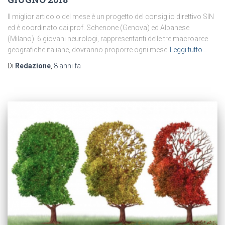
Il miglior articolo del mese è un progetto del consiglio direttivo SIN
ed è coordinato dai prof. Schenone (Genova) ed Albanese
(Milano). 6 giovani neurologi, rappresentanti delle tre macroaree
geografiche italiane, dovranno proporre ogni mese
Leggi tutto…
Di
Redazione
,
8 anni
fa