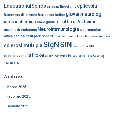
EducationalSeries
epilessia
Encefalite
emicrania
giovanineurologi
francesco di lorenzo
francesco iodice
ictus ischemico
malattia di Alzheimer
linee guida
Neuroimmunologia
malattia di Parkinson
Neuromielite
ottica
paola alberti
parkinson
PFO
riabilitazione
sclerosi laterale amiotrofica
SIgN
SIN
sclerosi multipla
SM
sindem
SLA
stroke
terapia
specializzandi
stroke ischemico
trial clinico
young
neurologist
Archivi
Marzo 2025
Febbraio 2025
Gennaio 2025