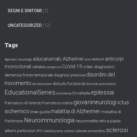
SEGNI E SINTOMI
(2)
UNCATEGORIZED
(12)
Tags
aducanumab;
Alzheimer
anticorpi
#giovani neurologi
anti-NMDAR
monoclonali
CoVid-19
cefalea
criteri diagnostici
congresso
disordini del
demenza fronto-temporale
diagnosi precoce
movimento
disturbi funzionali
dissecazione
disturbi psichiatrici
EducationalSeries
epilessia
Encefalite
emicrania
giovanineurologi
ictus
francesco di lorenzo
francesco iodice
ischemico
malattia di Alzheimer
linee guida
malattia di
Neuroimmunologia
Parkinson
Neuromielite ottica
paola
sclerosi
alberti
parkinson
PFO
riabilitazione
sclerosi laterale amiotrofica