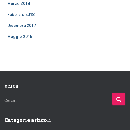
Marzo 2018
Febbraio 2018
Dicembre 2017
Maggio 2016
cerca
R
Cerca …
i
c
e
Categorie articoli
r