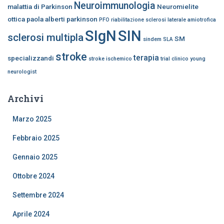
Neuroimmunologia
malattia di Parkinson
Neuromielite
ottica
paola alberti
parkinson
PFO
riabilitazione
sclerosi laterale amiotrofica
SIgN
SIN
sclerosi multipla
SM
sindem
SLA
stroke
terapia
specializzandi
stroke ischemico
trial clinico
young
neurologist
Archivi
Marzo 2025
Febbraio 2025
Gennaio 2025
Ottobre 2024
Settembre 2024
Aprile 2024