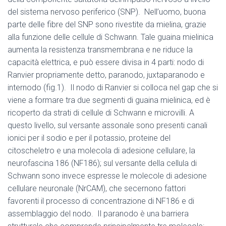
del sistema nervoso periferico (SNP). Nell’uomo, buona
parte delle fibre del SNP sono rivestite da mielina, grazie
alla funzione delle cellule di Schwann. Tale guaina mielinica
aumenta la resistenza transmembrana e ne riduce la
capacità elettrica, e può essere divisa in 4 parti: nodo di
Ranvier propriamente detto, paranodo, juxtaparanodo e
internodo (fig.1). Il nodo di Ranvier si colloca nel gap che si
viene a formare tra due segmenti di guaina mielinica, ed è
ricoperto da strati di cellule di Schwann e microvilli. A
questo livello, sul versante assonale sono presenti canali
ionici per il sodio e per il potassio, proteine del
citoscheletro e una molecola di adesione cellulare, la
neurofascina 186 (NF186); sul versante della cellula di
Schwann sono invece espresse le molecole di adesione
cellulare neuronale (NrCAM), che secernono fattori
favorenti il processo di concentrazione di NF186 e di
assemblaggio del nodo. Il paranodo è una barriera