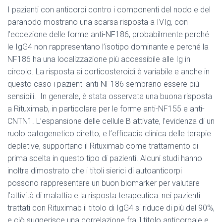
I pazienti con anticorpi contro i componenti del nodo e del
paranodo mostrano una scarsa risposta a IVIg, con
l’eccezione delle forme anti-NF186, probabilmente perché
le IgG4 non rappresentano l’isotipo dominante e perché la
NF186 ha una localizzazione più accessibile alle Ig in
circolo. La risposta ai corticosteroidi è variabile e anche in
questo caso i pazienti anti-NF186 sembrano essere più
sensibili. In generale, è stata osservata una buona risposta
a Rituximab, in particolare per le forme anti-NF155 e anti-
CNTN1. L’espansione delle cellule B attivate, l’evidenza di un
ruolo patogenetico diretto, e l’efficacia clinica delle terapie
depletive, supportano il Rituximab come trattamento di
prima scelta in questo tipo di pazienti. Alcuni studi hanno
inoltre dimostrato che i titoli sierici di autoanticorpi
possono rappresentare un buon biomarker per valutare
l’attività di malattia e la risposta terapeutica: nei pazienti
trattati con Rituximab il titolo di IgG4 si riduce di più del 90%,
e ciò suggerisce una correlazione fra il titolo anticorpale e