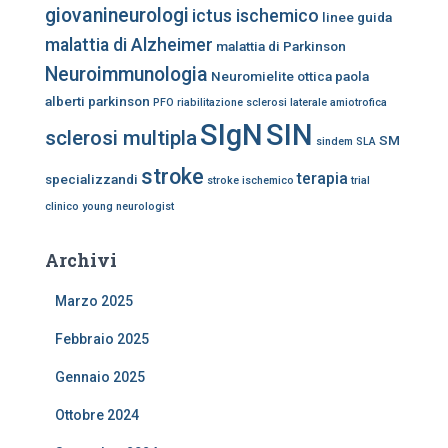
giovanineurologi
ictus ischemico
linee guida
malattia di Alzheimer
malattia di Parkinson
Neuroimmunologia
Neuromielite ottica
paola
alberti
parkinson
PFO
riabilitazione
sclerosi laterale amiotrofica
SIgN
SIN
sclerosi multipla
SM
sindem
SLA
stroke
terapia
specializzandi
stroke ischemico
trial
clinico
young neurologist
Archivi
Marzo 2025
Febbraio 2025
Gennaio 2025
Ottobre 2024