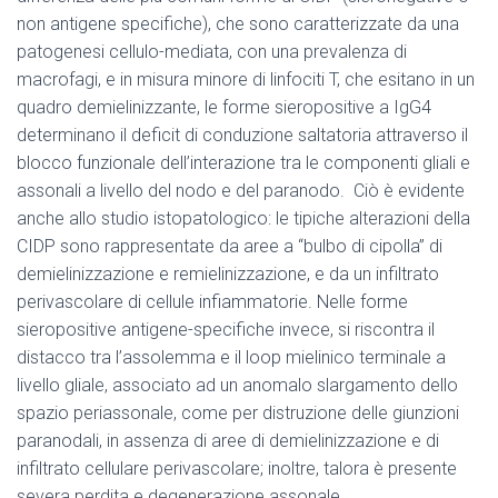
non antigene specifiche), che sono caratterizzate da una
patogenesi cellulo-mediata, con una prevalenza di
macrofagi, e in misura minore di linfociti T, che esitano in un
quadro demielinizzante, le forme sieropositive a IgG4
determinano il deficit di conduzione saltatoria attraverso il
blocco funzionale dell’interazione tra le componenti gliali e
assonali a livello del nodo e del paranodo. Ciò è evidente
anche allo studio istopatologico: le tipiche alterazioni della
CIDP sono rappresentate da aree a “bulbo di cipolla” di
demielinizzazione e remielinizzazione, e da un infiltrato
perivascolare di cellule infiammatorie. Nelle forme
sieropositive antigene-specifiche invece, si riscontra il
distacco tra l’assolemma e il loop mielinico terminale a
livello gliale, associato ad un anomalo slargamento dello
spazio periassonale, come per distruzione delle giunzioni
paranodali, in assenza di aree di demielinizzazione e di
infiltrato cellulare perivascolare; inoltre, talora è presente
severa perdita e degenerazione assonale.