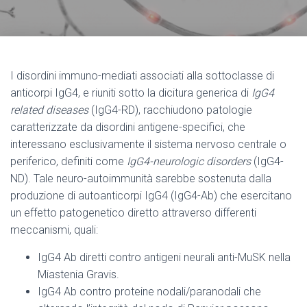
I disordini immuno-mediati associati alla sottoclasse di
anticorpi IgG4, e riuniti sotto la dicitura generica di
IgG4
related diseases
(IgG4-RD), racchiudono patologie
caratterizzate da disordini antigene-specifici, che
interessano esclusivamente il sistema nervoso centrale o
periferico, definiti come
IgG4-neurologic disorders
(IgG4-
ND). Tale neuro-autoimmunità sarebbe sostenuta dalla
produzione di autoanticorpi IgG4 (IgG4-Ab) che esercitano
un effetto patogenetico diretto attraverso differenti
meccanismi, quali:
IgG4 Ab diretti contro antigeni neurali anti-MuSK nella
Miastenia Gravis.
IgG4 Ab contro proteine nodali/paranodali che