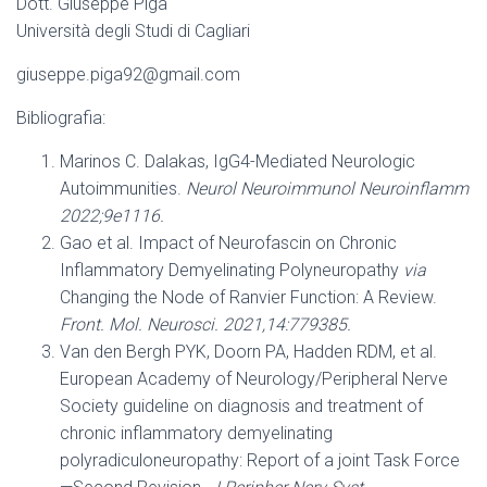
Dott. Giuseppe Piga
Università degli Studi di Cagliari
giuseppe.piga92@gmail.com
Bibliografia:
Marinos C. Dalakas, IgG4-Mediated Neurologic
Autoimmunities.
Neurol Neuroimmunol Neuroinflamm
2022;9e1116.
Gao et al. Impact of Neurofascin on Chronic
Inflammatory Demyelinating Polyneuropathy
via
Changing the Node of Ranvier Function: A Review.
Front. Mol. Neurosci. 2021,14:779385.
Van den Bergh PYK, Doorn PA, Hadden RDM, et al.
European Academy of Neurology/Peripheral Nerve
Society guideline on diagnosis and treatment of
chronic inflammatory demyelinating
polyradiculoneuropathy: Report of a joint Task Force