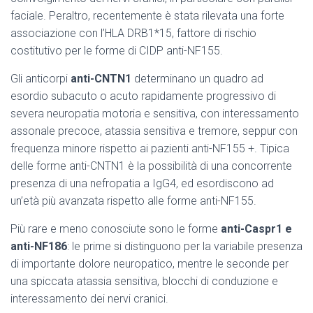
faciale. Peraltro, recentemente è stata rilevata una forte
associazione con l’HLA DRB1*15, fattore di rischio
costitutivo per le forme di CIDP anti-NF155.
Gli anticorpi
anti-CNTN1
determinano un quadro ad
esordio subacuto o acuto rapidamente progressivo di
severa neuropatia motoria e sensitiva, con interessamento
assonale precoce, atassia sensitiva e tremore, seppur con
frequenza minore rispetto ai pazienti anti-NF155 +. Tipica
delle forme anti-CNTN1 è la possibilità di una concorrente
presenza di una nefropatia a IgG4, ed esordiscono ad
un’età più avanzata rispetto alle forme anti-NF155.
Più rare e meno conosciute sono le forme
anti-Caspr1 e
anti-NF186
: le prime si distinguono per la variabile presenza
di importante dolore neuropatico, mentre le seconde per
una spiccata atassia sensitiva, blocchi di conduzione e
interessamento dei nervi cranici.