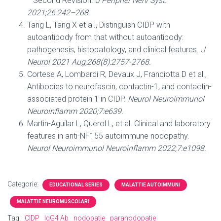
—Second Revision.
J Peripher Nerv Syst.
2021;26:242–268.
Tang L, Tang X et al., Distinguish CIDP with
autoantibody from that without autoantibody:
pathogenesis, histopatology, and clinical features.
J
Neurol 2021 Aug;268(8):2757-2768.
Cortese A, Lombardi R, Devaux J, Franciotta D et al.,
Antibodies to neurofascin, contactin-1, and contactin-
associated protein 1 in CIDP.
Neurol Neuroimmunol
Neuroinflamm 2020;7:e639.
Martìn-Aguilar L, Querol L, et al. Clinical and laboratory
features in anti-NF155 autoimmune nodopathy.
Neurol Neuroimmunol Neuroinflamm 2022;7:e1098.
Categorie:
EDUCATIONAL SERIES
MALATTIE AUTOIMMUNI
MALATTIE NEUROMUSCOLARI
Tag:
CIDP
IgG4 Ab
nodopatie
paranodopatie