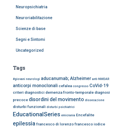
Neuropsichiatria
Neuroriabilitazione
Scienze di base
Segni e Sintomi
Uncategorized
Tags
aducanumab;
Alzheimer
#giovani neurologi
anti-NMDAR
anticorpi monoclonali
CoVid-19
cefalea
congresso
criteri diagnostici
demenza fronto-temporale
diagnosi
disordini del movimento
precoce
dissecazione
disturbi funzionali
disturbi psichiatrici
EducationalSeries
Encefalite
emicrania
epilessia
francesco di lorenzo
francesco iodice