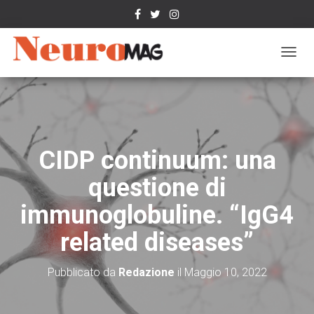
N
A
V
I
G
A
Z
CIDP continuum: una
I
O
questione di
N
E
immunoglobuline. “IgG4
T
O
related diseases”
G
G
L
Pubblicato da
Redazione
il
Maggio 10, 2022
E