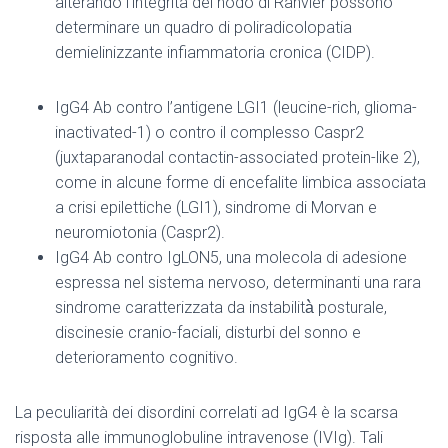
alterando l’integrità del nodo di Ranvier possono
determinare un quadro di poliradicolopatia
demielinizzante infiammatoria cronica (CIDP).
IgG4 Ab contro l’antigene LGI1 (leucine-rich, glioma-
inactivated-1) o contro il complesso Caspr2
(juxtaparanodal contactin-associated protein-like 2),
come in alcune forme di encefalite limbica associata
a crisi epilettiche (LGI1), sindrome di Morvan e
neuromiotonia (Caspr2).
IgG4 Ab contro IgLON5, una molecola di adesione
espressa nel sistema nervoso, determinanti una rara
sindrome caratterizzata da instabilità̀ posturale,
discinesie cranio-faciali, disturbi del sonno e
deterioramento cognitivo.
La peculiarità dei disordini correlati ad IgG4 è la scarsa
risposta alle immunoglobuline intravenose (IVIg). Tali