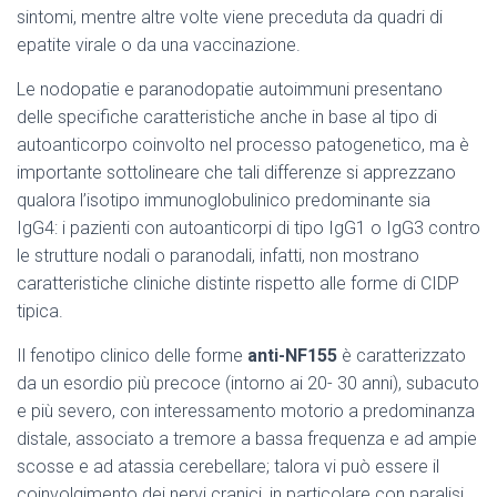
sintomi, mentre altre volte viene preceduta da quadri di
epatite virale o da una vaccinazione.
Le nodopatie e paranodopatie autoimmuni presentano
delle specifiche caratteristiche anche in base al tipo di
autoanticorpo coinvolto nel processo patogenetico, ma è
importante sottolineare che tali differenze si apprezzano
qualora l’isotipo immunoglobulinico predominante sia
IgG4: i pazienti con autoanticorpi di tipo IgG1 o IgG3 contro
le strutture nodali o paranodali, infatti, non mostrano
caratteristiche cliniche distinte rispetto alle forme di CIDP
tipica.
Il fenotipo clinico delle forme
anti-NF155
è caratterizzato
da un esordio più precoce (intorno ai 20- 30 anni), subacuto
e più severo, con interessamento motorio a predominanza
distale, associato a tremore a bassa frequenza e ad ampie
scosse e ad atassia cerebellare; talora vi può essere il
coinvolgimento dei nervi cranici, in particolare con paralisi