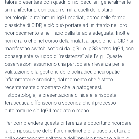
talora presentare con quadri clinici peculiari, generalmente
si manifestano con quadri simili a quelli dei disturbi
neurologici autoimmuni IgG1 mediati, come nelle forme
classiche di CIDP, e ciò può portare ad un ritardo nel loro
riconoscimento e nell’inizio della terapia adeguata. Inoltre,
non è raro che nel corso della malattia, specie nella CIDP, si
manifestino switch isotipici da IgG1 o IgG3 verso IgG4, con
conseguente sviluppo di “resistenza” alle IVIg. Queste
osservazioni assumono una particolare rilevanza per la
valutazione e la gestione delle poliradiculoneuropatie
infiammatorie croniche, dal momento che è stato
recentemente dimostrato che la patogenesi,
l’istopatologia, la presentazione clinica e la risposta
terapeutica differiscono a seconda che il processo
autoimmune sia IgG4 mediato o meno.
Per comprendere questa differenza è opportuno ricordare
la composizione delle fibre mieliniche e la base strutturale
della componente saltatoria dell’impulso nervoso a livello