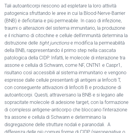
Tali autoanticorpi riescono ad espletare la loro attività
patogenica sfruttando le aree in cui la Blood-Nerve-Barrier
(BNB) è deficitaria e più permeabile. In caso di infezione,
traumi o alterazioni del sistema immunitario, la produzione
e il richiamo di citochine e cellule dell’immunità determina la
distruzione delle
tight junctions
e modifica la permeabilità
della BNB, rappresentando il primo step nella cascata
patologica della CIDP. Infatti, le molecole di interazione tra
assone e cellula di Schwann, come NF, CNTN1 e Caspr1,
risultano così accessibili al sistema immunitario e vengono
espresse dalle cellule presentanti gli antigeni ai linfociti T,
con conseguente attivazioni di linfociti B e produzione di
autoanticorpi. Questi, attraversano la BNB e si legano alle
sopracitate molecole di adesione target, con la formazione
di complessi antigene-anticorpo che bloccano l’interazione
tra assone e cellula di Schwann e determinano la
disgregazione delle strutture nodali e paranodali. A
differenza delle più comuni forme di CIDP (sieronegative o