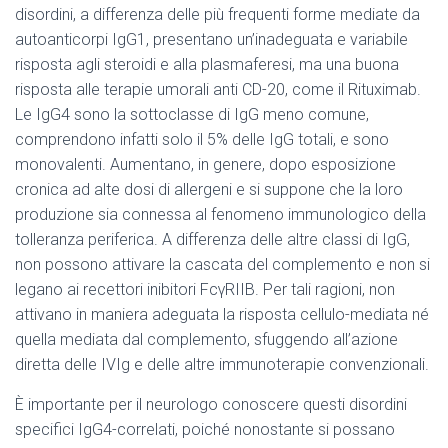
disordini, a differenza delle più frequenti forme mediate da
autoanticorpi IgG1, presentano un’inadeguata e variabile
risposta agli steroidi e alla plasmaferesi, ma una buona
risposta alle terapie umorali anti CD-20, come il Rituximab.
Le IgG4 sono la sottoclasse di IgG meno comune,
comprendono infatti solo il 5% delle IgG totali, e sono
monovalenti. Aumentano, in genere, dopo esposizione
cronica ad alte dosi di allergeni e si suppone che la loro
produzione sia connessa al fenomeno immunologico della
tolleranza periferica. A differenza delle altre classi di IgG,
non possono attivare la cascata del complemento e non si
legano ai recettori inibitori FcγRIIB. Per tali ragioni, non
attivano in maniera adeguata la risposta cellulo-mediata né
quella mediata dal complemento, sfuggendo all’azione
diretta delle IVIg e delle altre immunoterapie convenzionali.
È importante per il neurologo conoscere questi disordini
specifici IgG4-correlati, poiché nonostante si possano