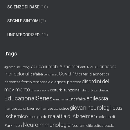
SCIENZE DI BASE
(10)
SEGNI E SINTOMI
(2)
UNCATEGORIZED
(12)
Tags
aducanumab;
Alzheimer
anticorpi
#giovani neurologi
anti-NMDAR
monoclonali
CoVid-19
cefalea
criteri diagnostici
congresso
disordini del
demenza fronto-temporale
diagnosi precoce
movimento
disturbi funzionali
dissecazione
disturbi psichiatrici
EducationalSeries
epilessia
Encefalite
emicrania
giovanineurologi
ictus
francesco di lorenzo
francesco iodice
ischemico
malattia di Alzheimer
linee guida
malattia di
Neuroimmunologia
Parkinson
Neuromielite ottica
paola