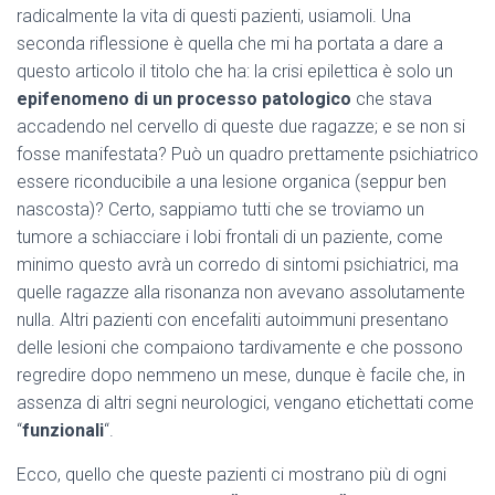
radicalmente la vita di questi pazienti, usiamoli. Una
seconda riflessione è quella che mi ha portata a dare a
questo articolo il titolo che ha: la crisi epilettica è solo un
epifenomeno di un processo patologico
che stava
accadendo nel cervello di queste due ragazze; e se non si
fosse manifestata? Può un quadro prettamente psichiatrico
essere riconducibile a una lesione organica (seppur ben
nascosta)? Certo, sappiamo tutti che se troviamo un
tumore a schiacciare i lobi frontali di un paziente, come
minimo questo avrà un corredo di sintomi psichiatrici, ma
quelle ragazze alla risonanza non avevano assolutamente
nulla. Altri pazienti con encefaliti autoimmuni presentano
delle lesioni che compaiono tardivamente e che possono
regredire dopo nemmeno un mese, dunque è facile che, in
assenza di altri segni neurologici, vengano etichettati come
“
funzionali
“.
Ecco, quello che queste pazienti ci mostrano più di ogni