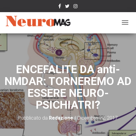
N
A
V
I
G
A
Z
ENCEFALITE DA anti-
I
O
NMDAR: TORNEREMO AD
N
E
ESSERE NEURO-
T
O
PSICHIATRI?
G
G
L
Pubblicato da
Redazione
il
Dicembre 22, 2017
E