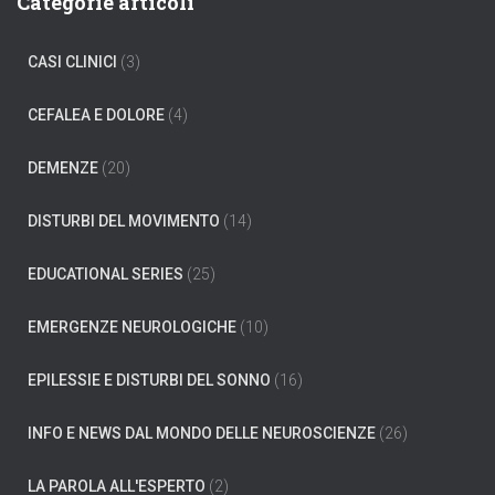
Categorie articoli
r
c
CASI CLINICI
(3)
a
p
e
CEFALEA E DOLORE
(4)
r
:
DEMENZE
(20)
DISTURBI DEL MOVIMENTO
(14)
EDUCATIONAL SERIES
(25)
EMERGENZE NEUROLOGICHE
(10)
EPILESSIE E DISTURBI DEL SONNO
(16)
INFO E NEWS DAL MONDO DELLE NEUROSCIENZE
(26)
LA PAROLA ALL'ESPERTO
(2)