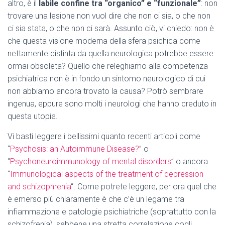
altro, è il
labile confine tra “organico” e “funzionale”
: non
trovare una lesione non vuol dire che non ci sia, o che non
ci sia stata, o che non ci sarà. Assunto ciò, vi chiedo: non è
che questa visione moderna della sfera psichica come
nettamente distinta da quella neurologica potrebbe essere
ormai obsoleta? Quello che releghiamo alla competenza
psichiatrica non è in fondo un sintomo neurologico di cui
non abbiamo ancora trovato la causa? Potrò sembrare
ingenua, eppure sono molti i neurologi che hanno creduto in
questa utopia.
Vi basti leggere i bellissimi quanto recenti articoli come
“
Psychosis: an Autoimmune Disease?
” o
“
Psychoneuroimmunology of mental disorders
” o ancora
“
Immunological aspects of the treatment of depression
and schizophrenia
“. Come potrete leggere, per ora quel che
è emerso più chiaramente è che c’è un legame tra
infiammazione e patologie psichiatriche (soprattutto con la
schizofrenia), sebbene una stretta correlazione cogli