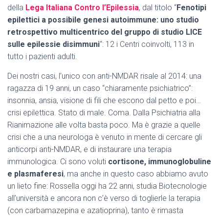
della
Lega Italiana Contro l’Epilessia
, dal titolo “
Fenotipi
epilettici a possibile genesi autoimmune: uno studio
retrospettivo multicentrico del gruppo di studio LICE
sulle epilessie disimmuni
“: 12 i Centri coinvolti, 113 in
tutto i pazienti adulti.
Dei nostri casi, l’unico con anti-NMDAR risale al 2014: una
ragazza di 19 anni, un caso “chiaramente psichiatrico”:
insonnia, ansia, visione di fili che escono dal petto e poi…
crisi epilettica. Stato di male. Coma. Dalla Psichiatria alla
Rianimazione alle volta basta poco. Ma è grazie a quelle
crisi che a una neurologa è venuto in mente di cercare gli
anticorpi anti-NMDAR, e di instaurare una terapia
immunologica. Ci sono voluti
cortisone, immunoglobuline
e plasmaferesi
, ma anche in questo caso abbiamo avuto
un lieto fine: Rossella oggi ha 22 anni, studia Biotecnologie
all’università e ancora non c’è verso di toglierle la terapia
(con carbamazepina e azatioprina), tanto è rimasta