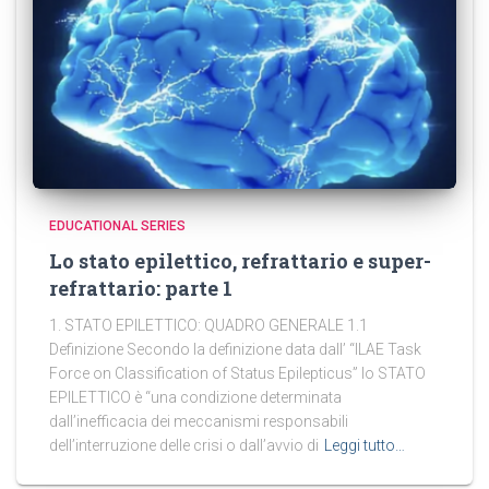
EDUCATIONAL SERIES
Lo stato epilettico, refrattario e super-
refrattario: parte 1
1. STATO EPILETTICO: QUADRO GENERALE 1.1
Definizione Secondo la definizione data dall’ “ILAE Task
Force on Classification of Status Epilepticus” lo STATO
EPILETTICO è “una condizione determinata
dall’inefficacia dei meccanismi responsabili
dell’interruzione delle crisi o dall’avvio di
Leggi tutto…