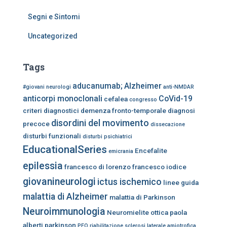
Segni e Sintomi
Uncategorized
Tags
aducanumab;
Alzheimer
#giovani neurologi
anti-NMDAR
anticorpi monoclonali
CoVid-19
cefalea
congresso
criteri diagnostici
demenza fronto-temporale
diagnosi
disordini del movimento
precoce
dissecazione
disturbi funzionali
disturbi psichiatrici
EducationalSeries
Encefalite
emicrania
epilessia
francesco di lorenzo
francesco iodice
giovanineurologi
ictus ischemico
linee guida
malattia di Alzheimer
malattia di Parkinson
Neuroimmunologia
Neuromielite ottica
paola
alberti
parkinson
PFO
riabilitazione
sclerosi laterale amiotrofica