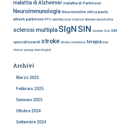
malattia di Alzheimer
malattia di Parkinson
Neuroimmunologia
Neuromielite ottica
paola
alberti
parkinson
PFO
riabilitazione
sclerosi laterale amiotrofica
SIgN
SIN
sclerosi multipla
SM
sindem
SLA
stroke
terapia
specializzandi
stroke ischemico
trial
clinico
young neurologist
Archivi
Marzo 2025
Febbraio 2025
Gennaio 2025
Ottobre 2024
Settembre 2024