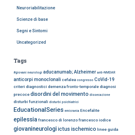
Neuroriabilitazione
Scienze di base
Segni e Sintomi
Uncategorized
Tags
aducanumab;
Alzheimer
#giovani neurologi
anti-NMDAR
anticorpi monoclonali
CoVid-19
cefalea
congresso
criteri diagnostici
demenza fronto-temporale
diagnosi
disordini del movimento
precoce
dissecazione
disturbi funzionali
disturbi psichiatrici
EducationalSeries
Encefalite
emicrania
epilessia
francesco di lorenzo
francesco iodice
giovanineurologi
ictus ischemico
linee guida