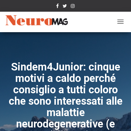
N
A
V
I
G
A
Z
Sindem4Junior: cinque
I
O
motivi a caldo perché
N
E
consiglio a tutti coloro
T
O
che sono interessati alle
G
G
malattie
L
E
neurodegenerative (e