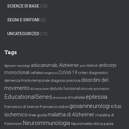
SCIENZE DI BASE
(10)
SEGNI E SINTOMI
(2)
UNCATEGORIZED
(12)
Tags
aducanumab;
Alzheimer
anticorpi
#giovani neurologi
anti-NMDAR
monoclonali
CoVid-19
cefalea
criteri diagnostici
congresso
disordini del
demenza fronto-temporale
diagnosi precoce
movimento
disturbi funzionali
dissecazione
disturbi psichiatrici
EducationalSeries
epilessia
Encefalite
emicrania
giovanineurologi
ictus
francesco di lorenzo
francesco iodice
ischemico
malattia di Alzheimer
linee guida
malattia di
Neuroimmunologia
Parkinson
Neuromielite ottica
paola