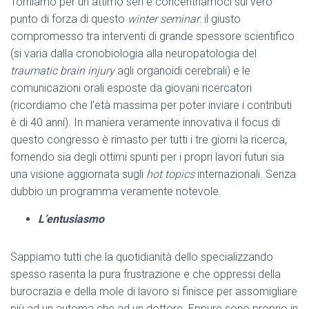
Torniamo per un attimo seri e concentriamoci sul vero
punto di forza di questo
winter seminar
: il giusto
compromesso tra interventi di grande spessore scientifico
(si varia dalla cronobiologia alla neuropatologia del
traumatic brain injury
agli organoidi cerebrali) e le
comunicazioni orali esposte da giovani ricercatori
(ricordiamo che l’età massima per poter inviare i contributi
è di 40 anni). In maniera veramente innovativa il focus di
questo congresso è rimasto per tutti i tre giorni la ricerca,
fornendo sia degli ottimi spunti per i propri lavori futuri sia
una visione aggiornata sugli
hot topics
internazionali. Senza
dubbio un programma veramente notevole.
L’entusiasmo
Sappiamo tutti che la quotidianità dello specializzando
spesso rasenta la pura frustrazione e che oppressi della
burocrazia e della mole di lavoro si finisce per assomigliare
più ad un automa che ad un dottore. Eppure sono proprio in