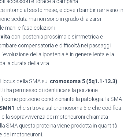
coli accessori e torace a campana
e intorno al sesto mese, e dove i bambini arrivano in
zione seduta ma non sono in grado di alzarsi
 mani e fascicolazioni.
 vita
con ipostenia prossimale simmetrica e
lombare compensatoria e difficoltà nei passaggi
’evoluzione della ipostenia è in genere lenta e la
 la durata della vita.
l locus della SMA sul
cromosoma 5 (5q1.1-13.3)
.
tti ha permesso di identificare la porzione
 come porzione condizionante la patologia: la SMA
SMN1
, che si trova sul cromosoma 5 e che codifica
o e la sopravvivenza dei motoneuroni chiamata
lla SMA questa proteina viene prodotta in quantità
e dei motoneuroni.