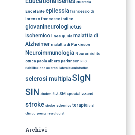
EducationalSeries
emicrania
epilessia
Encefalite
francesco di
lorenzo
francesco iodice
giovanineurologi
ictus
ischemico
malattia di
linee guida
Alzheimer
malattia di Parkinson
Neuroimmunologia
Neuromielite
ottica
paola alberti
parkinson
PFO
riabilitazione
sclerosi laterale amiotrofica
SIgN
sclerosi multipla
SIN
SM
specializzandi
sindem
SLA
stroke
terapia
stroke ischemico
trial
clinico
young neurologist
Archivi