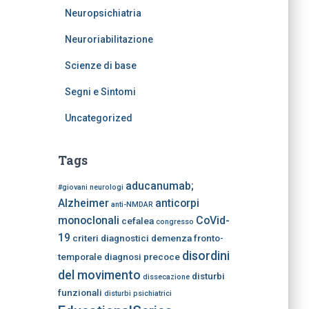
Neuropsichiatria
Neuroriabilitazione
Scienze di base
Segni e Sintomi
Uncategorized
Tags
aducanumab;
#giovani neurologi
Alzheimer
anticorpi
anti-NMDAR
monoclonali
CoVid-
cefalea
congresso
19
criteri diagnostici
demenza fronto-
disordini
temporale
diagnosi precoce
del movimento
disturbi
dissecazione
funzionali
disturbi psichiatrici