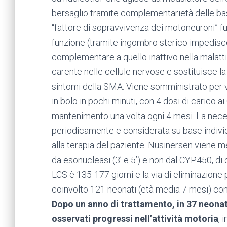
bersaglio tramite complementarietà delle bas
“fattore di sopravvivenza dei motoneuroni” f
funzione (tramite ingombro sterico impedisce
complementare a quello inattivo nella malatti
carente nelle cellule nervose e sostituisce l
sintomi della SMA. Viene somministrato per v
in bolo in pochi minuti, con 4 dosi di carico 
mantenimento una volta ogni 4 mesi. La neces
periodicamente e considerata su base individu
alla terapia del paziente. Nusinersen viene m
da esonucleasi (3’ e 5’) e non dal CYP450, di 
LCS è 135-177 giorni e la via di eliminazione 
coinvolto 121 neonati (età media 7 mesi) con
Dopo un anno di trattamento, in 37 neonati
osservati progressi nell’attività motoria
, 