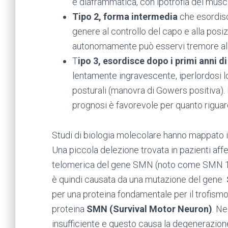
è diaframmatica, con ipotrofia dei mus
Tipo 2, forma intermedia
che esordisc
genere al controllo del capo e alla posi
autonomamente può esservi tremore alle
T
ipo 3, esordisce dopo i primi anni di
lentamente ingravescente, iperlordosi 
posturali (manovra di Gowers positiva). L
prognosi è favorevole per quanto riguarda
Studi di biologia molecolare hanno mappato i
Una piccola delezione trovata in pazienti affe
telomerica del gene SMN (noto come SMN 1)
è quindi causata da una mutazione del gene
per una proteina fondamentale per il trofism
proteina
SMN (Survival Motor Neuron)
. Ne
insufficiente e questo causa la degenerazion