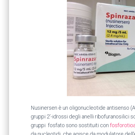
Nusinersen è un oligonucleotide antisenso (ASO
gruppi 2’-idrossi degli anelli ribofuranosilici s
gruppi fosfato sono sostituiti con
fosforotio
da nucleotidi che agisce da modulatore dell