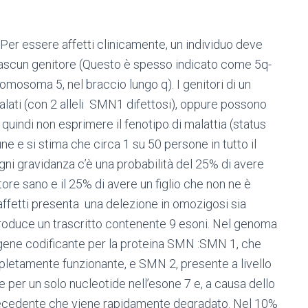
er essere affetti clinicamente, un individuo deve
ciascun genitore (Questo è spesso indicato come 5q-
romosoma 5, nel braccio lungo q). I genitori di un
alati (con 2 alleli SMN1 difettosi), oppure possono
quindi non esprimere il fenotipo di malattia (status
ne e si stima che circa 1 su 50 persone in tutto il
ni gravidanza c’è una probabilità del 25% di avere
tatore sano e il 25% di avere un figlio che non ne è
 affetti presenta una delezione in omozigosi sia
roduce un trascritto contenente 9 esoni. Nel genoma
gene codificante per la proteina SMN :SMN 1, che
letamente funzionante, e SMN 2, presente a livello
 per un solo nucleotide nell’esone 7 e, a causa dello
l precedente che viene rapidamente degradato. Nel 10%