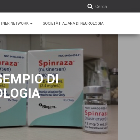
Cerca …
R
i
RTNER NETWORK
SOCIETÀ ITALIANA DI NEUROLOGIA
c
e
r
c
SEMPIO DI
a
OLOGIA
p
e
r
: